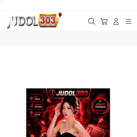
Skip
to
content
Cari
Troli
Login
Navigation
Buka Info Lebih Lanjut