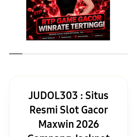
JUDOL303 : Situs
Resmi Slot Gacor
Maxwin 2026