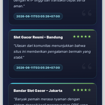
dengan RTP tinggi dan transaksi cepat serta
aman."
2026-06-11T03:05:26+07:00
★★★★★
Slot Gacor Resmi – Bandung
"Ulasan dari komunitas menunjukkan bahwa
situs ini memberikan pengalaman bermain yang
stabil."
2026-06-11T03:05:26+07:00
★★★★☆
Bandar Slot Gacor – Jakarta
"Banyak pemain merasa nyaman dengan