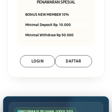
PENAWARAN SPESIAL
BONUS NEW MEMBER 10%
Minimal Deposit Rp. 10.000
Minimal Withdraw Rp 50.000
LOGIN
DAFTAR
Layer Popup Close
INFORMASI PILIHAN JUDOL303