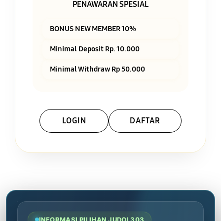
PENAWARAN SPESIAL
BONUS NEW MEMBER 10%
Minimal Deposit Rp. 10.000
Minimal Withdraw Rp 50.000
LOGIN
DAFTAR
Layer Popup Close
INFORMASI PILIHAN JUDOL303