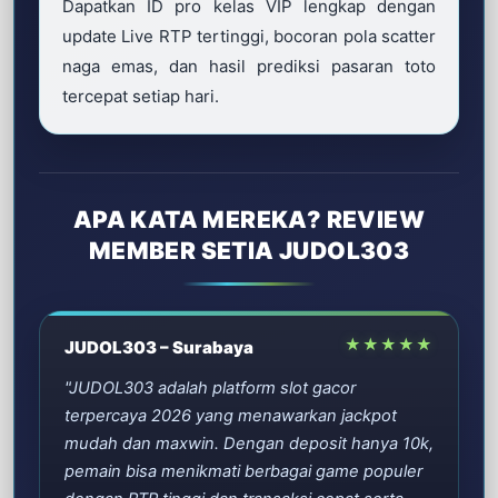
Dapatkan ID pro kelas VIP lengkap dengan
update Live RTP tertinggi, bocoran pola scatter
naga emas, dan hasil prediksi pasaran toto
tercepat setiap hari.
APA KATA MEREKA? REVIEW
MEMBER SETIA JUDOL303
★★★★★
JUDOL303 – Surabaya
"JUDOL303 adalah platform slot gacor
terpercaya 2026 yang menawarkan jackpot
mudah dan maxwin. Dengan deposit hanya 10k,
pemain bisa menikmati berbagai game populer