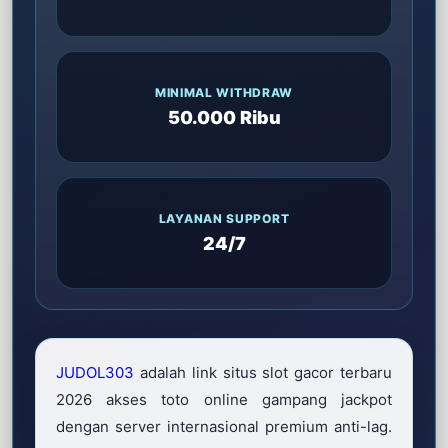
MINIMAL WITHDRAW
50.000 Ribu
LAYANAN SUPPORT
24/7
JUDOL303
adalah link situs slot gacor terbaru
2026 akses toto online gampang jackpot
dengan server internasional premium anti-lag.